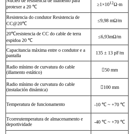
Núcleo de resistencia de illamento para
12
≥1×10
Ω·m
protexer a 20 ℃
Resistencia do condutor Resistencia de
≤9,98 mΩ/m
CC
@
20
℃
20
℃
resistencia de CC do cable de terra
≤
6,93
mΩ/m
espido
a 20 ℃
Capacitancia máxima entre o condutor e a
135 ± 13 pF/m
pantalla
Radio mínimo de curvatura do cable

5
0 mm
(illamento estático)
Radio mínimo de curvatura do cable

10
0 mm
(instalación dinámica)
Temperatura de funcionamento
-10 ℃ ~ +70 ℃
T
correu
temperatura de almacenamento e
-40 ℃ ~ +70 ℃
deportividade