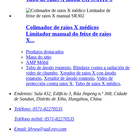
Colimador de raios X médicos
Limitador manual do feixe de raios
X...
Produtos destacados
Mapa do sitio
AMP Móbil
Tubo de ánodo rotatorio
,
Blindaxe contra a radiación de
vidro de chumbo
,
Xerador de raios X con ánodo
rotatorio
,
Xerador de ánodo rotatorio
,
Vidro de
protección contra raios X
,
Tubo de raios X médico
,
Enderezo: Sala 432, Edificio 3, Rúa Jinpeng n.º 368, Cidade
de Sandun, Distrito de Xihu, Hangzhou, China
Teléfono: 0571-82270535
Teléfono móbil: 0571-82270535
Email: lilywu@sail-ray.com