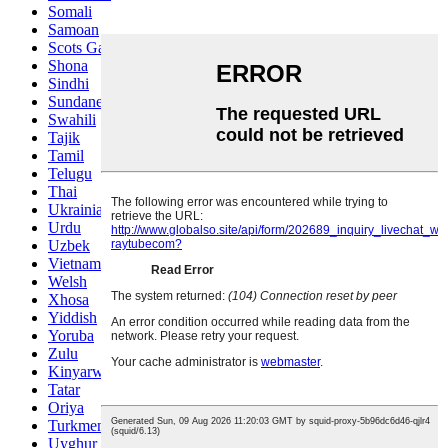
Somali
Samoan
Scots Gaelic
Shona
Sindhi
Sundanese
Swahili
Tajik
Tamil
Telugu
Thai
Ukrainian
Urdu
Uzbek
Vietnamese
Welsh
Xhosa
Yiddish
Yoruba
Zulu
Kinyarwanda
Tatar
Oriya
Turkmen
Uyghur