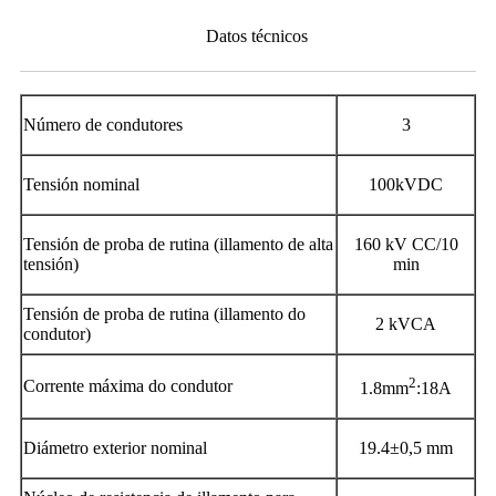
Datos técnicos
Número de condutores
3
Tensión nominal
100
kVDC
Tensión de proba de rutina (illamento de alta
1
6
0 kV CC/10
tensión)
min
Tensión de proba de rutina (illamento do
2 kVCA
condutor)
2
Corrente máxima do condutor
1.
8
mm
:1
8
A
Diámetro exterior nominal
1
9
.
4
±0,5 mm