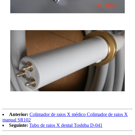
Anterior:
Colimador de raios X médico Colimador de raios X
manual SR102
Seguinte:
Tubo de raios X dental Toshiba D-041